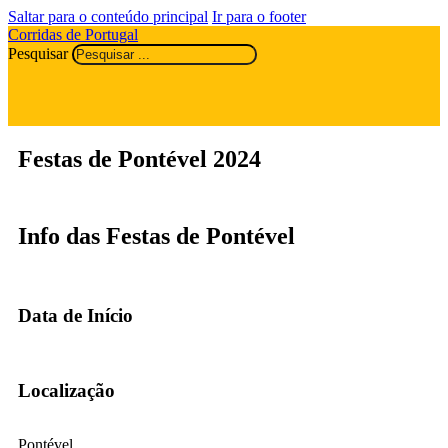
Saltar para o conteúdo principal
Ir para o footer
Corridas de Portugal
Pesquisar
Festas de Pontével 2024
Info das Festas de Pontével
Data de Início
Localização
Pontével