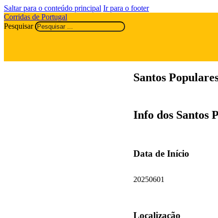
Saltar para o conteúdo principal
Ir para o footer
Corridas de Portugal
Pesquisar
Santos Populare
Info dos Santos 
Data de Início
20250601
Localização