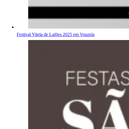
Festival Vitela de Lafões 2025 em Vouzela