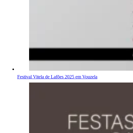
Festival Vitela de Lafões 2025 em Vouzela