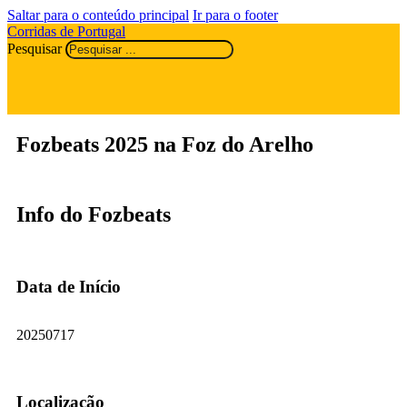
Saltar para o conteúdo principal
Ir para o footer
Corridas de Portugal
Pesquisar
Fozbeats 2025 na Foz do Arelho
Info do Fozbeats
Data de Início
20250717
Localização