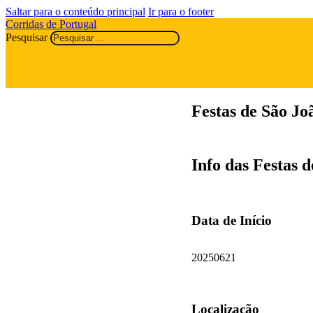
Saltar para o conteúdo principal
Ir para o footer
Corridas de Portugal
Pesquisar
Festas de São J
Info das Festas 
Data de Início
20250621
Localização