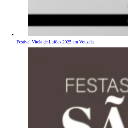
Festival Vitela de Lafões 2025 em Vouzela