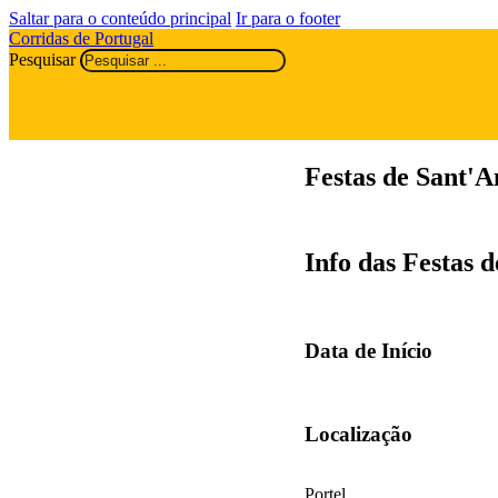
Saltar para o conteúdo principal
Ir para o footer
Corridas de Portugal
Pesquisar
Festas de Sant'A
Info das Festas 
Data de Início
Localização
Portel