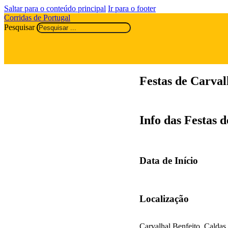
Saltar para o conteúdo principal
Ir para o footer
Corridas de Portugal
Pesquisar
Festas de Carval
Info das Festas 
Data de Início
Localização
Carvalhal Benfeito, Caldas