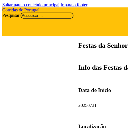
Saltar para o conteúdo principal
Ir para o footer
Corridas de Portugal
Pesquisar
Festas da Senhor
Info das Festas 
Data de Início
20250731
Localização