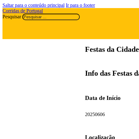
Saltar para o conteúdo principal
Ir para o footer
Corridas de Portugal
Pesquisar
Festas da Cidad
Info das Festas
Data de Início
20250606
Localização