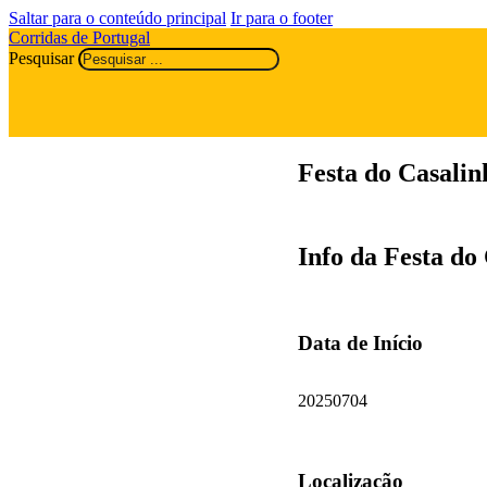
Saltar para o conteúdo principal
Ir para o footer
Corridas de Portugal
Pesquisar
Festa do Casalin
Info da Festa do
Data de Início
20250704
Localização