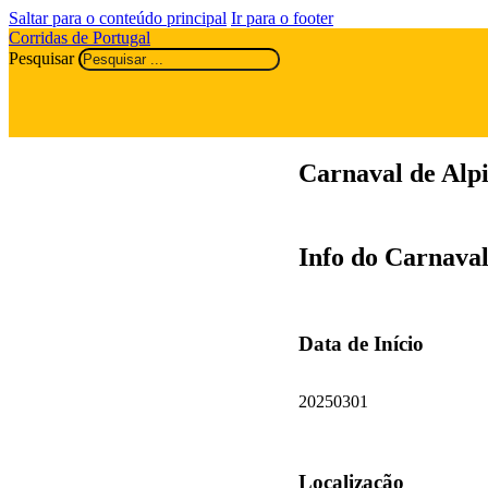
Saltar para o conteúdo principal
Ir para o footer
Corridas de Portugal
Pesquisar
Carnaval de Alp
Info do Carnaval
Data de Início
20250301
Localização