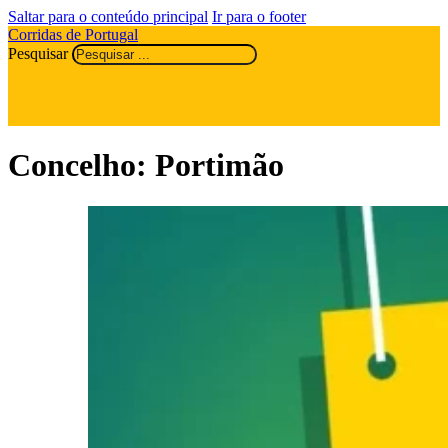
Saltar para o conteúdo principal
Ir para o footer
Corridas de Portugal
Pesquisar
Concelho:
Portimão