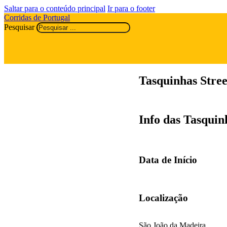
Saltar para o conteúdo principal
Ir para o footer
Corridas de Portugal
Pesquisar
Tasquinhas Stre
Info das Tasquin
Data de Início
Localização
São João da Madeira