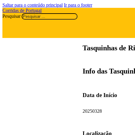
Saltar para o conteúdo principal
Ir para o footer
Corridas de Portugal
Pesquisar
Tasquinhas de R
Info das Tasquin
Data de Início
20250328
Localização