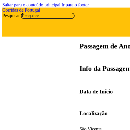
Saltar para o conteúdo principal
Ir para o footer
Corridas de Portugal
Pesquisar
Passagem de Ano
Info da Passage
Data de Início
Localização
São Vicente