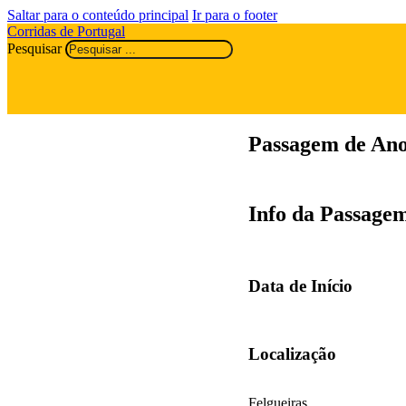
Saltar para o conteúdo principal
Ir para o footer
Corridas de Portugal
Pesquisar
Passagem de Ano
Info da Passage
Data de Início
Localização
Felgueiras