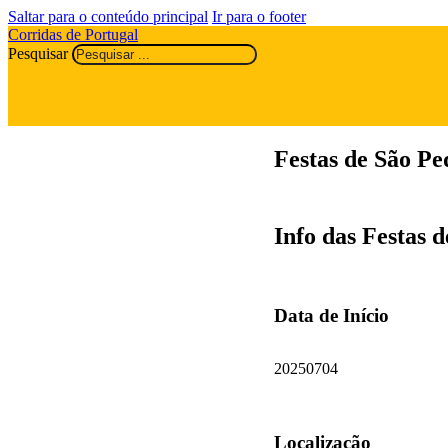
Saltar para o conteúdo principal
Ir para o footer
Corridas de Portugal
Pesquisar
Festas de São P
Info das Festas 
Data de Início
20250704
Localização