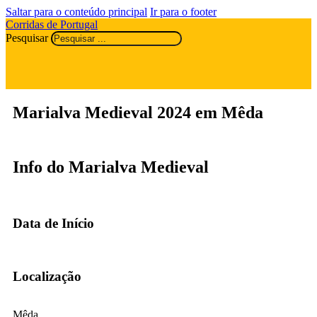
Saltar para o conteúdo principal
Ir para o footer
Corridas de Portugal
Pesquisar
Marialva Medieval 2024 em Mêda
Info do Marialva Medieval
Data de Início
Localização
Mêda