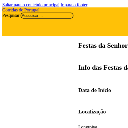
Saltar para o conteúdo principal
Ir para o footer
Corridas de Portugal
Pesquisar
Festas da Senho
Info das Festas 
Data de Início
Localização
Longroiva