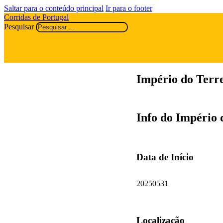
Saltar para o conteúdo principal
Ir para o footer
Corridas de Portugal
Pesquisar
Império do Terr
Info do Império 
Data de Início
20250531
Localização