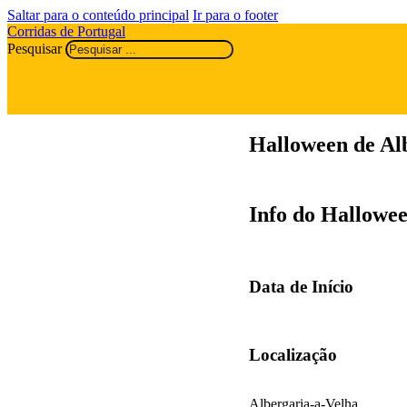
Saltar para o conteúdo principal
Ir para o footer
Corridas de Portugal
Pesquisar
Halloween de Al
Info do Hallowee
Data de Início
Localização
Albergaria-a-Velha