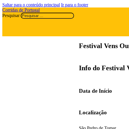
Saltar para o conteúdo principal
Ir para o footer
Corridas de Portugal
Pesquisar
Festival Vens O
Info do Festival
Data de Início
Localização
São Pedro de Tomar