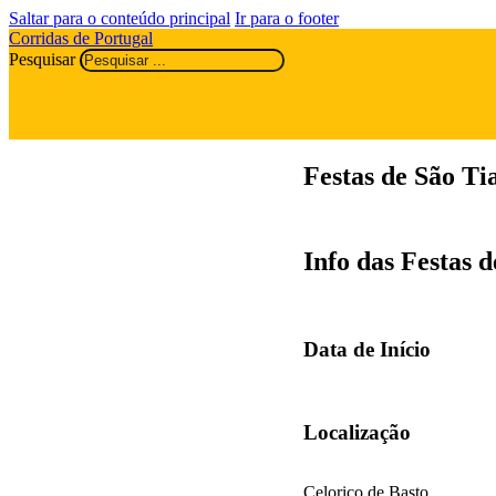
Saltar para o conteúdo principal
Ir para o footer
Corridas de Portugal
Pesquisar
Festas de São Ti
Info das Festas 
Data de Início
Localização
Celorico de Basto