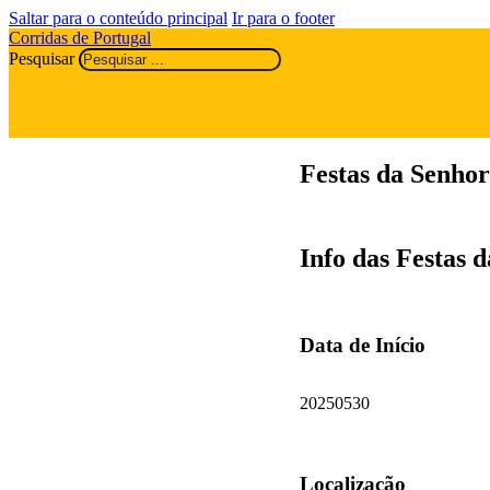
Saltar para o conteúdo principal
Ir para o footer
Corridas de Portugal
Pesquisar
Festas da Senhor
Info das Festas 
Data de Início
20250530
Localização