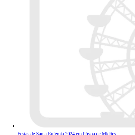
Festas de Santa Eufémia 2024 em Póvoa de Midões