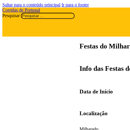
Saltar para o conteúdo principal
Ir para o footer
Corridas de Portugal
Pesquisar
Festas do Milha
Info das Festas 
Data de Início
Localização
Milharado