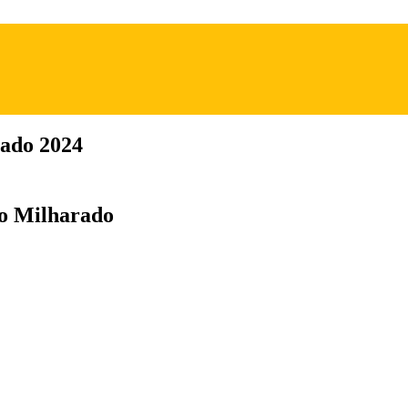
rado 2024
do Milharado