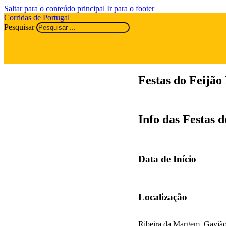
Saltar para o conteúdo principal
Ir para o footer
Corridas de Portugal
Pesquisar
Festas do Feijã
Info das Festas 
Data de Início
Localização
Ribeira da Margem, Gaviã