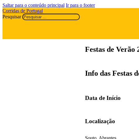
Saltar para o conteúdo principal
Ir para o footer
Corridas de Portugal
Pesquisar
Festas de Verão 
Info das Festas 
Data de Início
Localização
Souto, Abrantes