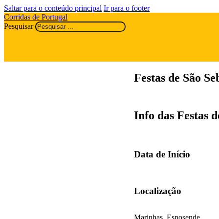
Saltar para o conteúdo principal
Ir para o footer
Corridas de Portugal
Pesquisar
Festas de São S
Info das Festas d
Data de Início
Localização
Marinhas, Esposende