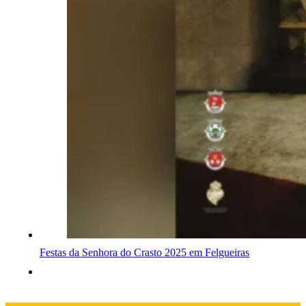
Festas da Senhora do Crasto 2025 em Felgueiras