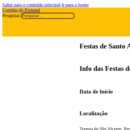
Saltar para o conteúdo principal
Ir para o footer
Corridas de Portugal
Pesquisar
Festas de Santo 
Info das Festas 
Data de Início
Localização
Termas de São Vicente, Pen