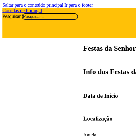
Saltar para o conteúdo principal
Ir para o footer
Corridas de Portugal
Pesquisar
Festas da Senho
Info das Festas 
Data de Início
Localização
Aguda