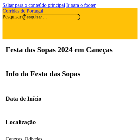
Saltar para o conteúdo principal
Ir para o footer
Corridas de Portugal
Pesquisar
Festa das Sopas 2024 em Caneças
Info da Festa das Sopas
Data de Início
Localização
Caneças, Odivelas