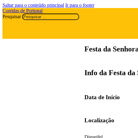
Saltar para o conteúdo principal
Ir para o footer
Corridas de Portugal
Pesquisar
Festa da Senhora
Info da Festa da
Data de Início
Localização
Digueifel