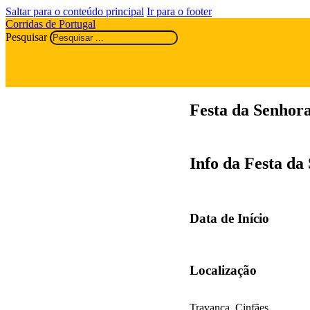
Saltar para o conteúdo principal
Ir para o footer
Corridas de Portugal
Pesquisar
Festa da Senhor
Info da Festa da
Data de Início
Localização
Travanca, Cinfães