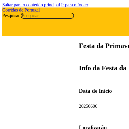
Saltar para o conteúdo principal
Ir para o footer
Corridas de Portugal
Pesquisar
Festa da Primav
Info da Festa da
Data de Início
20250606
Localização