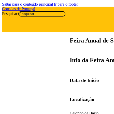
Saltar para o conteúdo principal
Ir para o footer
Corridas de Portugal
Pesquisar
Feira Anual de S
Info da Feira An
Data de Início
Localização
Celorico de Basto