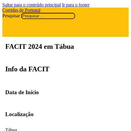
Saltar para o conteúdo principal
Ir para o footer
Corridas de Portugal
Pesquisar
FACIT 2024 em Tábua
Info da FACIT
Data de Início
Localização
Tábua