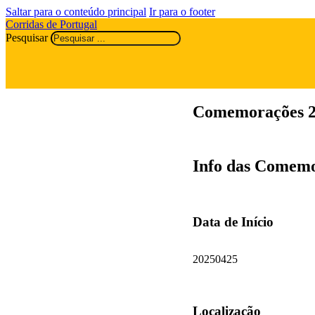
Saltar para o conteúdo principal
Ir para o footer
Corridas de Portugal
Pesquisar
Comemorações 25
Info das Comemo
Data de Início
20250425
Localização