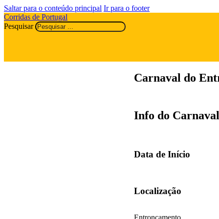
Saltar para o conteúdo principal
Ir para o footer
Corridas de Portugal
Pesquisar
Carnaval do Ent
Info do Carnava
Data de Início
Localização
Entroncamento