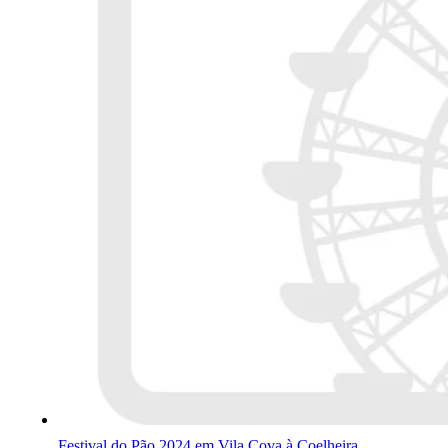
Festival do Pão 2024 em Vila Cova à Coelheira