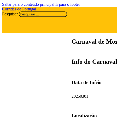
Saltar para o conteúdo principal
Ir para o footer
Corridas de Portugal
Pesquisar
Carnaval de Moz
Info do Carnava
Data de Início
20250301
Localização