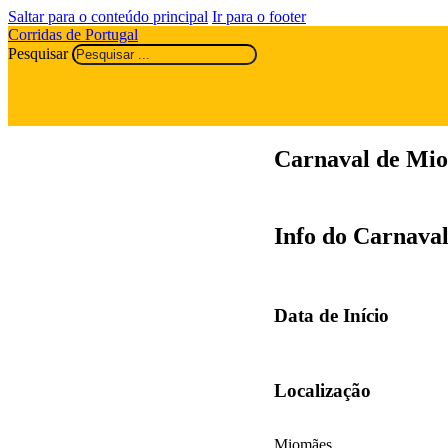
Saltar para o conteúdo principal
Ir para o footer
Corridas de Portugal
Pesquisar
Carnaval de Mi
Info do Carnava
Data de Início
Localização
Miomães