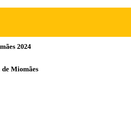
omães 2024
l de Miomães