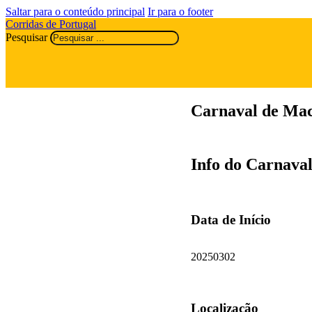
Saltar para o conteúdo principal
Ir para o footer
Corridas de Portugal
Pesquisar
Carnaval de Mac
Info do Carnava
Data de Início
20250302
Localização