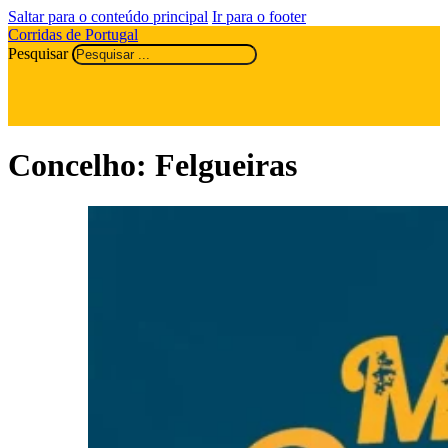
Saltar para o conteúdo principal
Ir para o footer
Corridas de Portugal
Pesquisar
Concelho:
Felgueiras