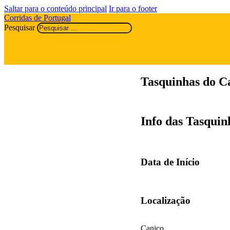
Saltar para o conteúdo principal
Ir para o footer
Corridas de Portugal
Pesquisar
Tasquinhas do C
Info das Tasquin
Data de Início
Localização
Caniço