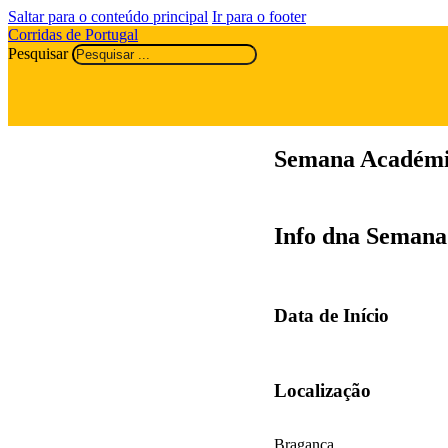
Saltar para o conteúdo principal
Ir para o footer
Corridas de Portugal
Pesquisar
Semana Académi
Info dna Semana
Data de Início
Localização
Bragança