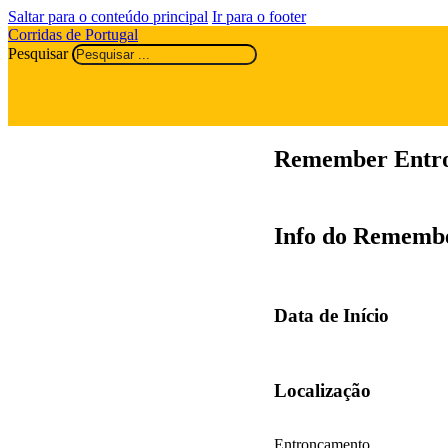
Saltar para o conteúdo principal
Ir para o footer
Corridas de Portugal
Pesquisar
Remember Entro
Info do Rememb
Data de Início
Localização
Entroncamento